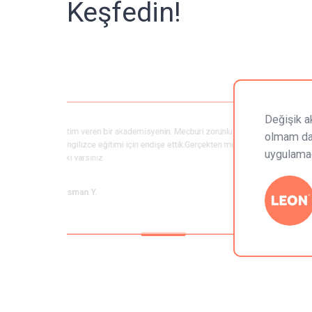
Yorumlar
Öğrenci Yorumlar
Keşfedin!
Değ