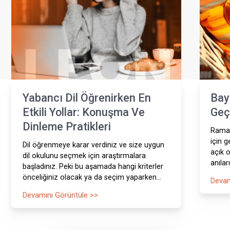
co
arı