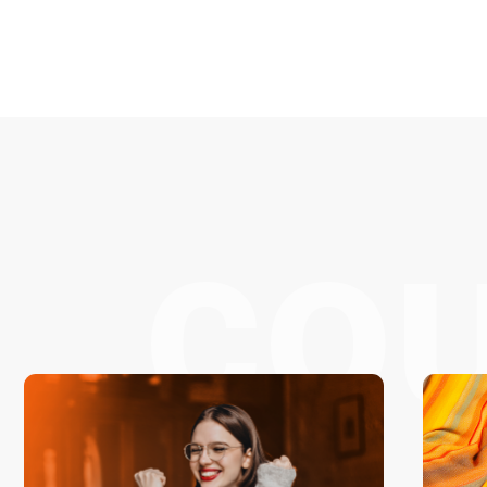
diğimizde
am da ayrıca güvenimi artırdı. 1. gün ile 6. gün arasında bil
ürler
ulamadan gayet memnunum. Çok teşekkür ederim.
Ozge B.