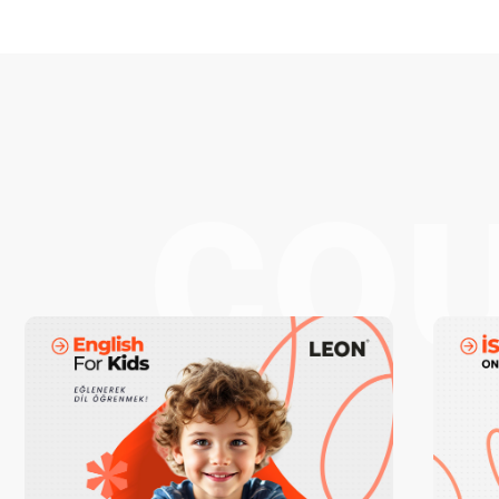
co
ler