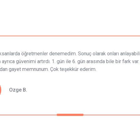
ını
işik aksanlarda öğretmenler denemedim. Sonuç olarak onla