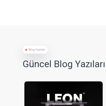
Ben yıllardır eğitim veren bir akademisyenin. Mecburi zorunlu göreve gel
olm
 dikkatimi çekti ve nerede olursam
en çok kızımın İngilizce eğitimi için endişe ettik.Gerçekten mutluyuz.Teşekk
ldım çünkü hocalar sana
uyg
LEON ekibi, İyi ki varsınız.
LEON
Osman Y.