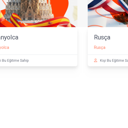
İspanyolca
İspanyolca
Kişi Bu Eğitime Sahip