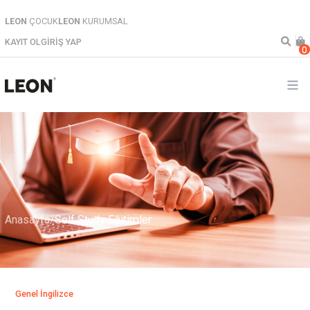
LEON
ÇOCUK
LEON
KURUMSAL
KAYIT OL
GİRİŞ YAP
Anasayfa
/
Self Study Eğitimler