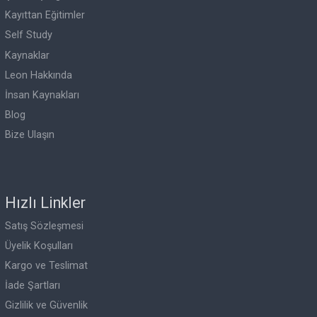
Yapı Kredi Plaza, Büyükdere Caddesi Blok C Kat:17 34330 Le
Beşiktaş, İstanbul
info@leonlanguage.com
+90 537 525 94 65
Hızlı Linkler
Çevrimiçi Eğitimler
Kayıttan Eğitimler
Self Study
Kaynaklar
Leon Hakkında