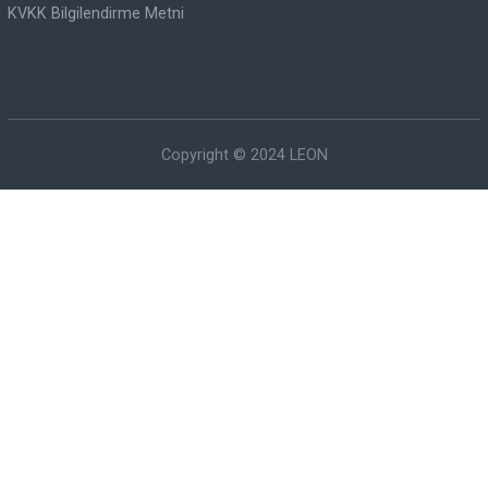
İnsan Kaynakları
Blog
Bize Ulaşın
Hızlı Linkler
Satış Sözleşmesi
Üyelik Koşulları
Kargo ve Teslimat
İade Şartları
Gizlilik ve Güvenlik
KVKK Bilgilendirme Metni