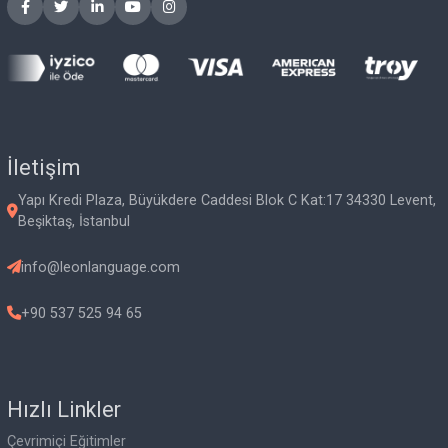
“Gerçek yaşam etkisi için tasarlanmış canlı ve zenginleştirici di
öğrenme deneyimleri yaratan, değişen öğrenme dünyasının
yenilikçi eğitim platformuyuz.”
İletişim